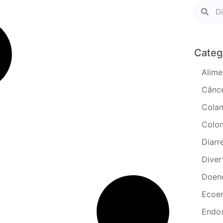
Categ
Alime
Cânce
Colan
Colo
Diarr
Diver
Doen
Ecoe
Endo