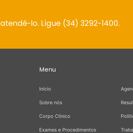
atendê-lo. Ligue (34) 3292-1400.
Menu
Início
Agen
Sobre nós
Resu
Corpo Clínico
Polít
Exames e Procedimentos
Trab