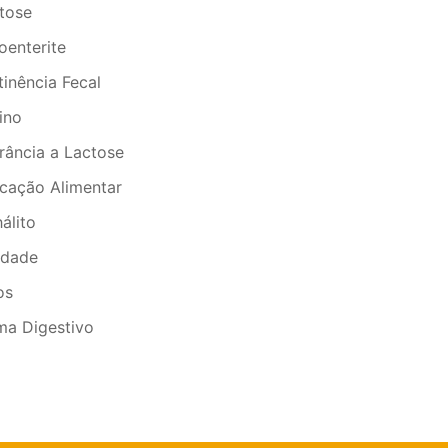
tose
oenterite
tinência Fecal
tino
erância a Lactose
icação Alimentar
álito
idade
os
ma Digestivo