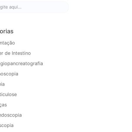
orias
ntação
r de Intestino
giopancreatografia
noscopia
eia
ticulose
ças
ndoscopia
scopia