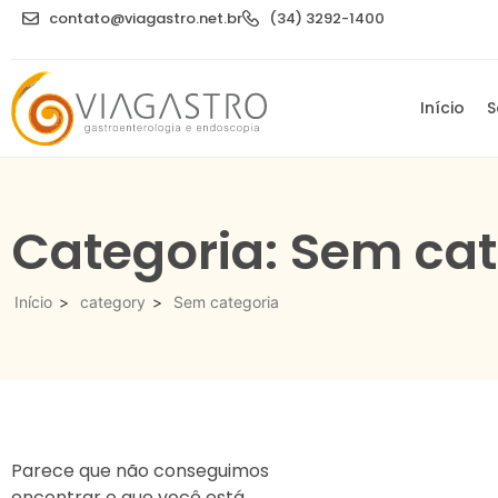
contato@viagastro.net.br
(34) 3292-1400
Início
S
Categoria: Sem cat
Início
>
category
>
Sem categoria
Parece que não conseguimos
encontrar o que você está