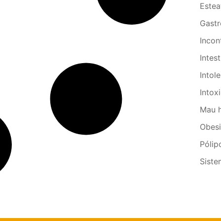
Estea
Gastr
Incon
Intes
Intol
Intox
Mau h
Obes
Pólip
Siste